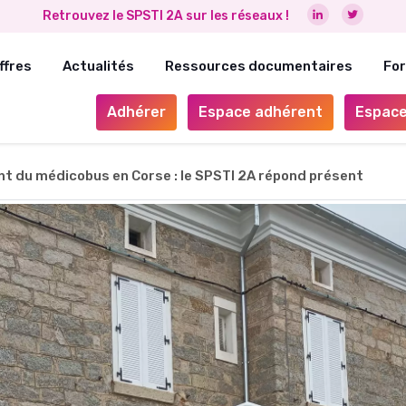
Retrouvez le SPSTI 2A sur les réseaux !
ffres
Actualités
Ressources documentaires
Fo
Adhérer
Espace adhérent
Espace
 du médicobus en Corse : le SPSTI 2A répond présent